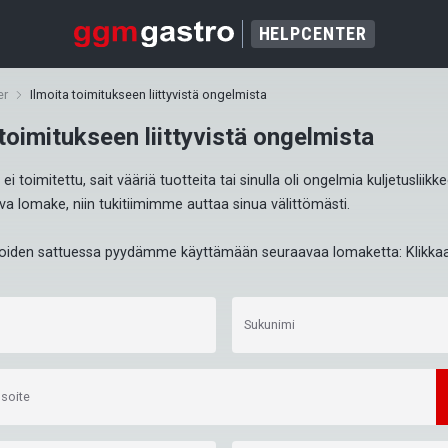
HELPCENTER
er
Ilmoita toimitukseen liittyvistä ongelmista
 toimitukseen liittyvistä ongelmista
ei toimitettu, sait vääriä tuotteita tai sinulla oli ongelmia kuljetusliikk
eva lomake, niin tukitiimimme auttaa sinua välittömästi.

ioiden sattuessa pyydämme käyttämään seuraavaa lomaketta: Klikka
Sukunimi
soite