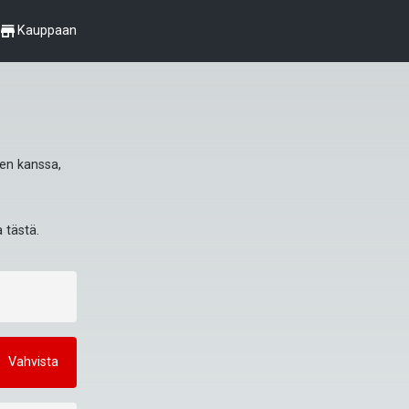
shop
Kauppaan
een kanssa, 
a 
tästä
.
Vahvista