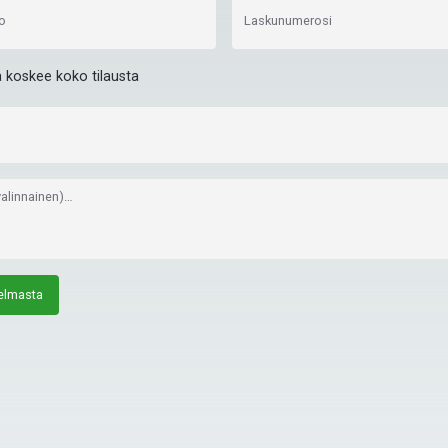
o
Laskunumerosi
koskee koko tilausta
(valinnainen)…
elmasta