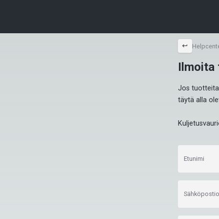
back
Helpcent
Ilmoita
Jos tuotteita 
täytä alla ol
Kuljetusvaur
Etunimi
Sähköpostio