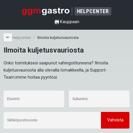
HELPCENTER
shop
Kauppaan
back
Helpcenter
Ilmoita kuljetusvauriosta
Ilmoita kuljetusvauriosta
Onko toimituksesi saapunut vahingoittuneena? Ilmoita 
kuljetusvauriosta alla olevalla lomakkeella, ja Support-
Team:imme hoitaa pyyntösi.
Etunimi
Sukunimi
Vahvista
Sähköpostiosoite