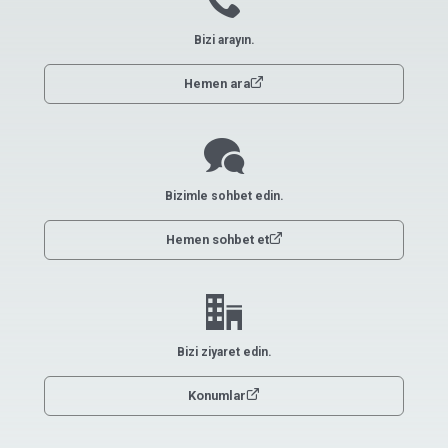
call
Bizi arayın.
link
Hemen ara
chat
Bizimle sohbet edin.
link
Hemen sohbet et
office
Bizi ziyaret edin.
link
Konumlar