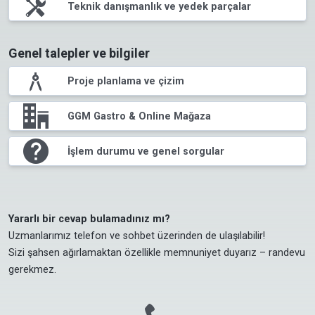
tools
Teknik danışmanlık ve yedek parçalar
Genel talepler ve bilgiler
compasses
Proje planlama ve çizim
office
GGM Gastro & Online Mağaza
question
İşlem durumu ve genel sorgular
Yararlı bir cevap bulamadınız mı?
Uzmanlarımız telefon ve sohbet üzerinden de ulaşılabilir!

Sizi şahsen ağırlamaktan özellikle memnuniyet duyarız – randevu 
gerekmez.