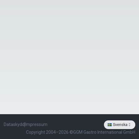
Dataskydd
Impressum
Svenska
select-arrows
Copyright 2004–2026 ©
GGM Gastro International GmbH