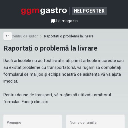
HELPCENTER
shop
La magazin
back
Centru de ajutor
Raportați o problemă la livrare
Raportați o problemă la livrare
Dacă articolele nu au fost livrate, ați primit articole incorecte sau 
au existat probleme cu transportatorul, vă rugăm să completați 
formularul de mai jos și echipa noastră de asistență vă va ajuta 
imediat.

Pentru daune de transport, vă rugăm să utilizați următorul 
formular: Faceți clic 
aici
.
Prenume
Nume de familie