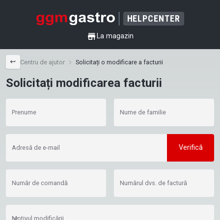
HELPCENTER
shop
La magazin
back
Centru de ajutor
Solicitați o modificare a facturii
Solicitați modificarea facturii
Prenume
Nume de familie
Verifică
Adresă de e-mail
Număr de comandă
Numărul dvs. de factură
Motivul modificării
Motivul modificării