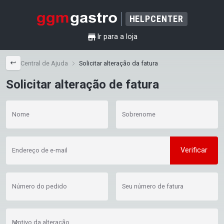
HELPCENTER
shop
Ir para a loja
back
Central de Ajuda
Solicitar alteração da fatura
Solicitar alteração de fatura
Nome
Sobrenome
Verificar
Endereço de e-mail
Número do pedido
Seu número de fatura
Motivo da alteração
Motivo da alteração