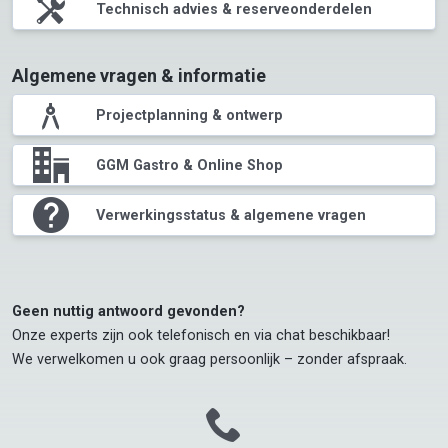
tools
Technisch advies & reserveonderdelen
Algemene vragen & informatie
compasses
Projectplanning & ontwerp
office
GGM Gastro & Online Shop
question
Verwerkingsstatus & algemene vragen
Geen nuttig antwoord gevonden?
Onze experts zijn ook telefonisch en via chat beschikbaar!

We verwelkomen u ook graag persoonlijk – zonder afspraak.
call