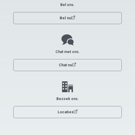
Bel ons.
link
Bel nu
chat
Chat met ons.
link
Chat nu
office
Bezoek ons.
link
Locaties