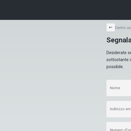
back
Centro a
Segnala
Desiderate s
sottostante i
possibile.
Nome
Indirizzo em
Numero d'or