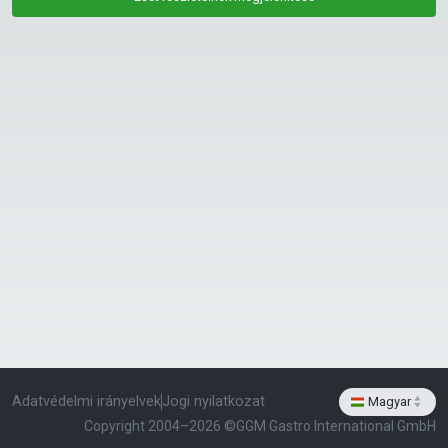
Adatvédelmi irányelvek
Jogi nyilatkozat
Magyar
select-arrows
Copyright 2004–2026 ©
GGM Gastro International GmbH