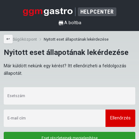
HELPCENTER
shop
A boltba
back
Súgóközpont
Nyitott eset állapotának lekérdezése
Nyitott eset állapotának lekérdezése
Már küldött nekünk egy kérést? Itt ellenőrizheti a feldolgozás 
állapotát.
Esetszám
Ellenőrzés
E-mail cím
Eset részleteinek megjelenítése