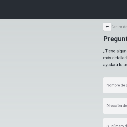
back
Centro d
Pregunt
¿Tiene algun
más detallada
ayudará lo an
Nombre de p
Dirección de
Su número de