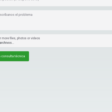
escríbanos el problema
 more files, photos or videos
archivos...
a consulta técnica