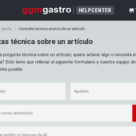
HELPCENTER
shop
e ayuda
Consulta técnica acerca de un artículo
as técnica sobre un artículo
a pregunta técnica sobre un artículo, quiere aclarar algo o necesita i
? Sólo tiene que rellenar el siguiente formulario y nuestro equipo de 
tes posible.
ila
Apellido
 correo electrónico
 pedido (si dispone de él)