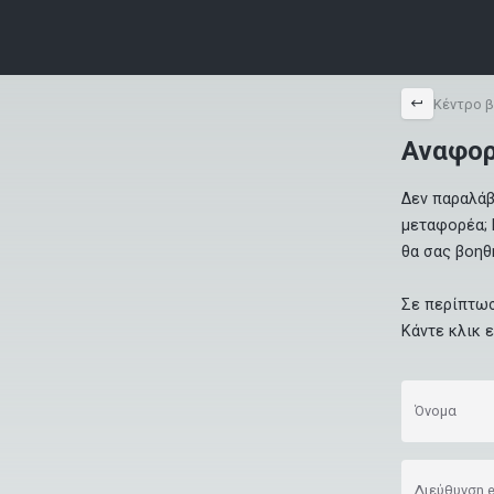
back
Κέντρο 
Αναφορ
Δεν παραλάβ
μεταφορέα; 
θα σας βοηθή
Σε περίπτωσ
Κάντε κλικ 
Όνομα
Διεύθυνση e