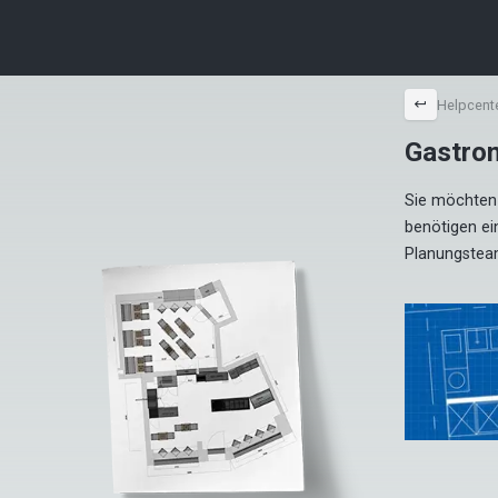
back
Helpcent
Gastro
Sie möchten 
benötigen ei
Planungsteam